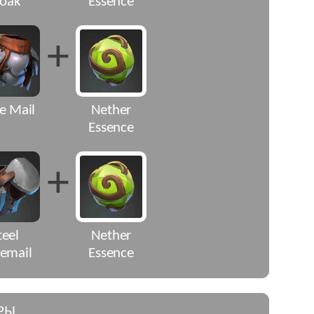
loak
Essence
+
e Mail
Nether
Essence
+
teel
Nether
temail
Essence
РЫ