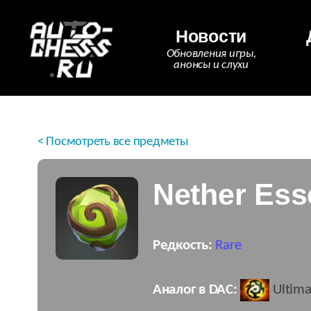
Новости
Обновления игры,
анонсы и слухи
< Посмотреть все предметы
Nether Es
Редкость:
Rare
Аналог в DAC:
Ultima