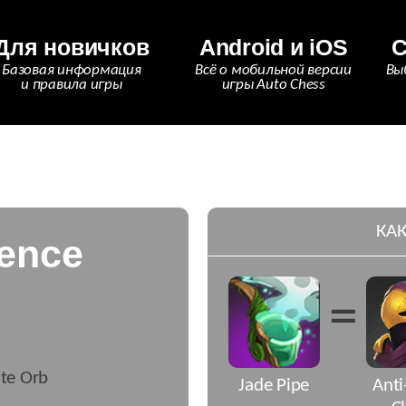
Для новичков
Android и iOS
С
Базовая информация
Всё о мобильной версии
Вы
и правила игры
игры Auto Chess
КАК
sence
=
te Orb
Jade Pipe
Ant