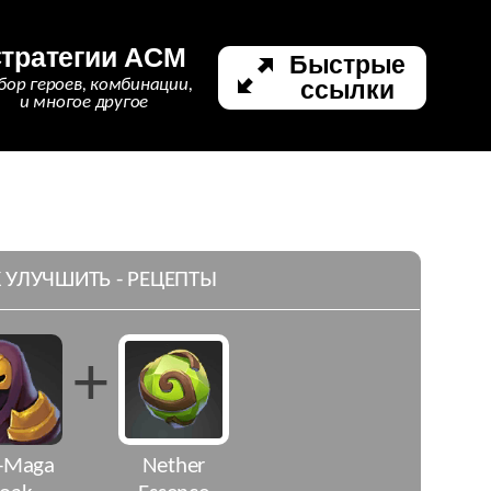
тратегии ACM
Быстрые
ссылки
бор героев, комбинации,
и многое другое
 УЛУЧШИТЬ - РЕЦЕПТЫ
+
i-Maga
Nether