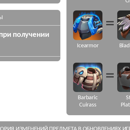
C
Ы
=
при получении
Icearmor
Blad
=
Barbaric
S
Cuirass
Pla
ТОРИЯ ИЗМЕНЕНИЙ ПРЕДМЕТА В ОБНОВЛЕНИЯХ ИГ