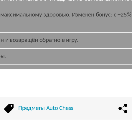
к максимальному здоровью. Изменён бонус: с +25%
н и возвращён обратно в игру.
ры.
Предметы Auto Chess