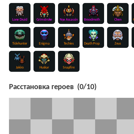
Lone Druid
Grimstroke
Nyx Assassin
Broodmother
Chen
Tidehunter
Enigma
Techies
Death Prophet
Zeus
Jakiro
Huskar
Snapfire
Расстановка героев (
0
/10)