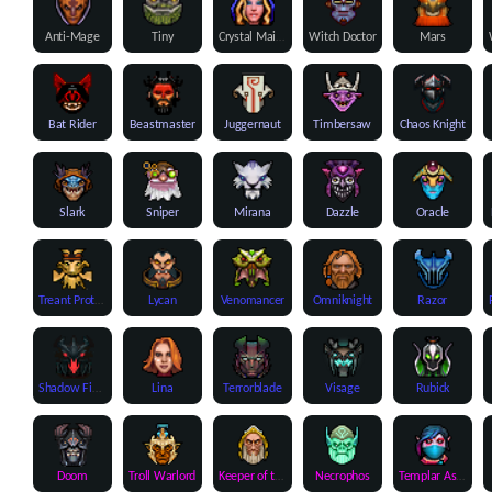
Anti-Mage
Tiny
Crystal Maiden
Witch Doctor
Mars
Bat Rider
Beastmaster
Juggernaut
Timbersaw
Chaos Knight
Slark
Sniper
Mirana
Dazzle
Oracle
Treant Protector
Lycan
Venomancer
Omniknight
Razor
Shadow Fiend
Lina
Terrorblade
Visage
Rubick
Doom
Troll Warlord
Keeper of the Light
Necrophos
Templar Assassin