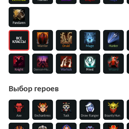
Elemental
Human
Demon
Dragon
Naga
Pandaren
ВСЕ
КЛАССЫ
Warrior
Druid
Mage
Hunter
Knight
Demon-Hunter
Warlock
Priest
Wizard
Выбор героев
Axe
Enchantress
Tusk
Drow Ranger
Bounty Hunter