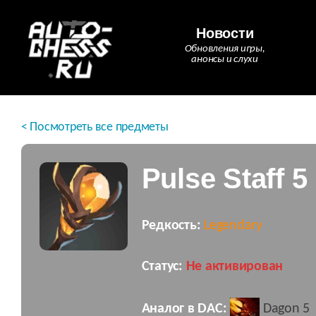
Новости
Обновления игры,
анонсы и слухи
< Посмотреть все предметы
Pulse Staff 5
Редкость:
Legendary
Статус:
Не активирован
Аналог в DAC:
Dagon 5