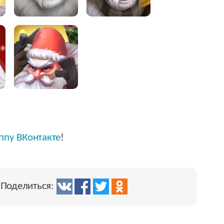
ппу ВКонтакте
!
Поделиться: