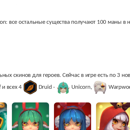
gon
: все остальные существа получают 100 маны в н
ых скинов для героев. Сейчас в игре есть по 3 нов
f
и всех 4
Druid
-
Unicorn
,
Warpwoo