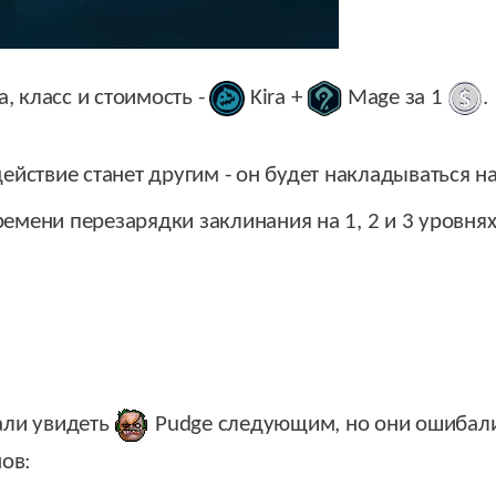
а, класс и стоимость -
Kira
+
Mage
за 1
.
действие станет другим - он будет накладываться 
емени перезарядки заклинания на 1, 2 и 3 уровнях
вали увидеть
Pudge
следующим, но они ошибали
нов: