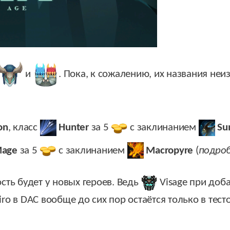
и
. Пока, к сожалению, их названия неи
on
, класс
Hunter
за 5
c заклинанием
Su
age
за 5
c заклинанием
Macropyre
(
подроб
сть будет у новых героев. Ведь
Visage
при доба
iro
в DAC вообще до сих пор остаётся только в тест