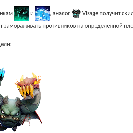
онкам
и
, аналог
Visage
получит скил
удет замораживать противников на определённой пл
дели: