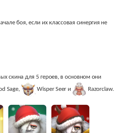
ачале боя, если их классовая синергия не
ых скина для 5 героев, в основном они
d Sage
,
Wisper Seer
и
Razorclaw
.