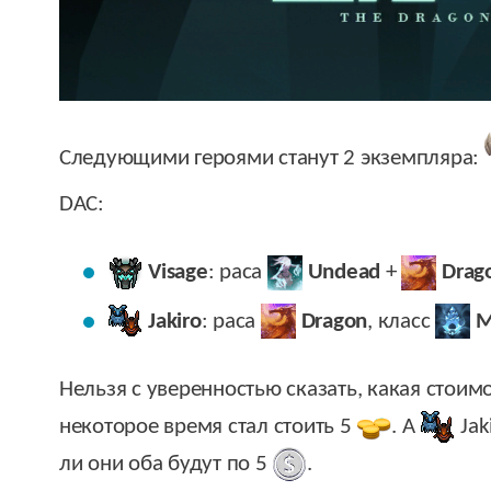
Следующими героями станут 2 экземпляра:
DAC:
Visage
: раса
Undead
+
Drag
Jakiro
: раса
Dragon
, класс
M
Нельзя с уверенностью сказать, какая стоимо
некоторое время стал стоить 5
. А
Jak
ли они оба будут по 5
.