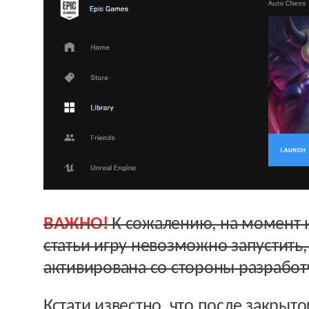
ВАЖНО!
К сожалению, на момент 
статьи игру невозможно запустить, 
активирована со стороны разработ
Кстати известно, что после закрыто