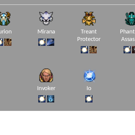
urion
Mirana
Treant
Phan
Protector
Assas
Invoker
Io