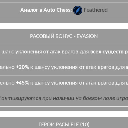
Аналог в Auto Chess:
Feathered
РАСОВЫЙ БОНУС - EVASION
%
шанс уклонения от атак врагов для
всех существ р
тельно
+20%
к шансу уклонения от атак врагов для
тельно
+45%
к шансу уклонения от атак врагов для
lf активируются при наличии на боевом поле игр
ГЕРОИ РАСЫ ELF (10)