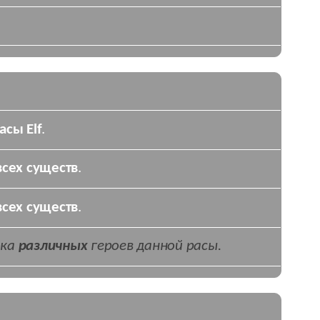
асы Elf
.
всех существ
.
всех существ
.
ока
различных
героев данной расы.