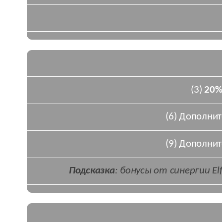
(3)
20
(6) Дополни
(9) Дополни
Подсказка
: бонусы от синергии E