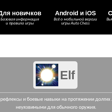
Для новичков
Android и iOS
С
Базовая информация
Всё о мобильной версии
Вы
и правила игры
игры Auto Chess
Elf
рефлексы и боевые навыки на протяжении долгих л
неуязвимыми для обычного оружия.