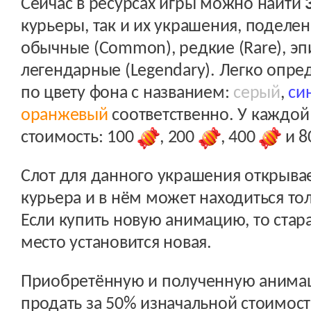
Сейчас в ресурсах игры можно найти
курьеры, так и их украшения, поделен
обычные (Common), редкие (Rare), эпи
легендарные (Legendary). Легко опр
по цвету фона с названием:
серый
,
си
оранжевый
соответственно. У каждой
стоимость: 100
, 200
, 400
и 8
Слот для данного украшения открывае
курьера и в нём может находиться то
Если купить новую анимацию, то стара
место установится новая.
Приобретённую и полученную анима
продать за 50% изначальной стоимост