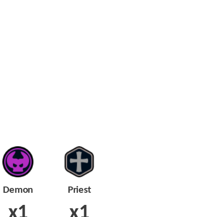
Demon
Priest
x1
x1