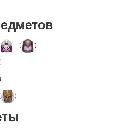
редметов
(
)
)
)
(
)
еты