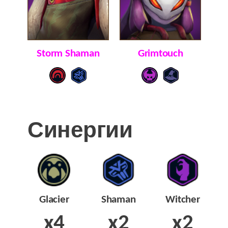
Storm Shaman
Grimtouch
Синергии
Glacier
Shaman
Witcher
x4
x2
x2