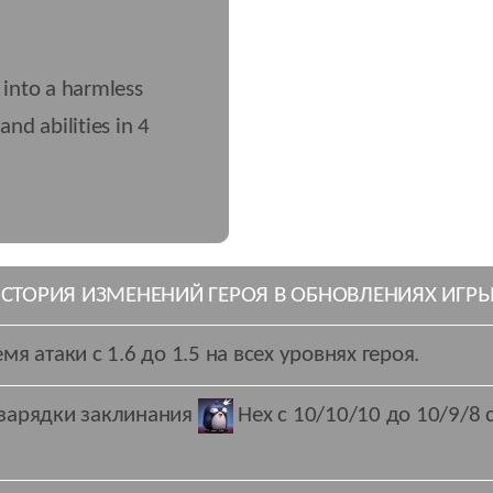
into a harmless
and abilities in 4
СТОРИЯ ИЗМЕНЕНИЙ ГЕРОЯ В ОБНОВЛЕНИЯХ ИГР
я атаки c 1.6 до 1.5 на всех уровнях героя.
зарядки заклинания
Hex
c 10/10/10 до 10/9/8 с