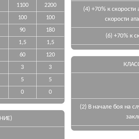
1100
2200
(4) +70% к скорости 
100
100
скорости ат
90
180
(6) +70% к с
1,5
1,5
60
120
КЛАС
3
3
5
5
0
0
(2) В начале боя на 
закл
НИЕ)