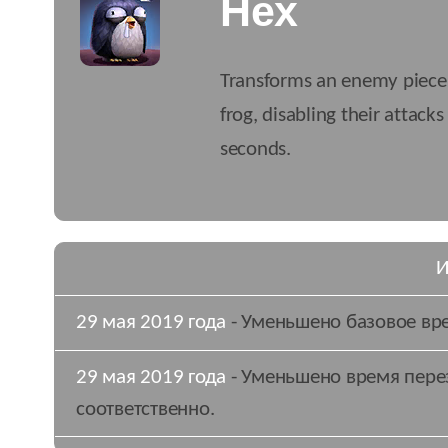
Hex
Transforms an enemy piece 
frog, disabling their attacks 
seconds.
И
29 мая 2019 года
- Уменьшено базовое врем
29 мая 2019 года
- Уменьшено время пере
соответственно.