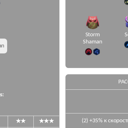
Storm
S
Shaman
an
РАС
s:
(2) +35% к скорост
★★
★★★