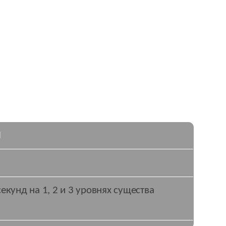
Ы
екунд на 1, 2 и 3 уровнях существа