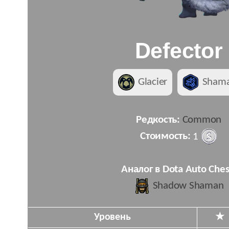
Defector
Glacier
Sham
Редкость:
Common
Стоимость:
1
Аналог в Dota Auto Ches
Shadow Shaman
Уровень
★