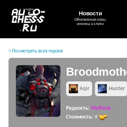
Новости
Обновления игры,
анонсы и слухи
< Посмотреть всех героев
Broodmoth
Aqir
Hunter
Редкость:
Mythical
Стоимость:
4