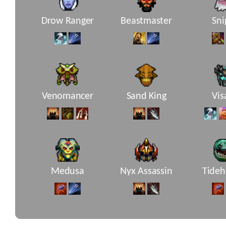
Drow Ranger
Beastmaster
Sni
Venomancer
Sand King
Vis
Medusa
Nyx Assassin
Tideh