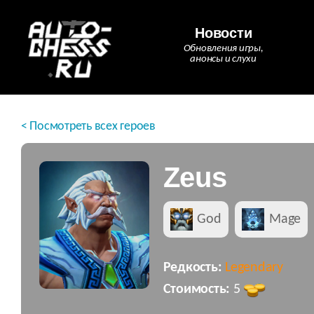
Новости
Обновления игры,
анонсы и слухи
< Посмотреть всех героев
Zeus
God
Mage
Редкость:
Legendary
Стоимость:
5