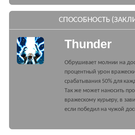
СПОСОБНОСТЬ (ЗАКЛ
Thunder
Обрушивает молнии на дос
процентный урон вражеск
срабатывания 50% для каж
Так же может наносить пр
вражескому курьеру, в зави
если победил на чужой дос