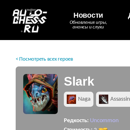
Новости
Обновления игры,
анонсы и слухи
< Посмотреть всех героев
Slark
Naga
Assassi
Редкость:
Uncommon