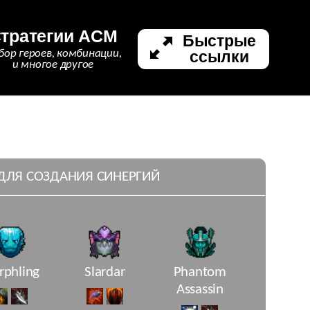
тратегии ACM
Быстрые
ссылки
бор героев, комбинации,
и многое другое
 ДЛЯ СОЗДАНИЯ СИНЕРГИЙ
phling
Slardar
Phantom
Assassin