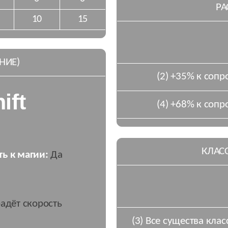
РА
10
15
НИЕ)
(2) +35% к сопр
ift
(4) +68% к сопр
КЛАСС
ть к магии:
Да
адёт скорость
(3) Все существа кла