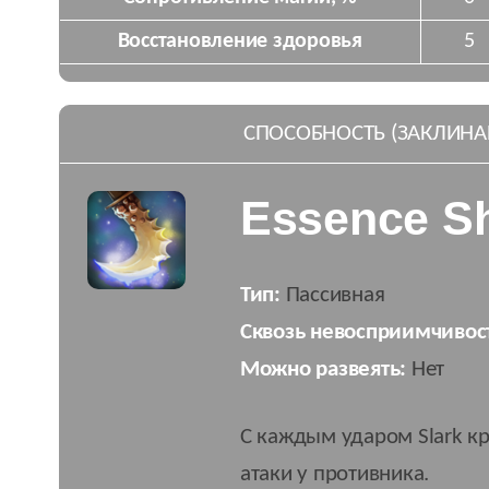
Восстановление здоровья
5
СПОСОБНОСТЬ (ЗАКЛИНА
Essence Sh
Тип:
Пассивная
Сквозь невосприимчивос
Можно развеять:
Нет
С каждым ударом Slark кр
атаки у противника.