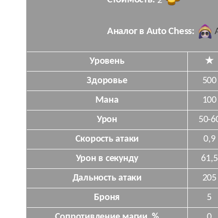
Стоимость:
2
Аналог в Auto Chess:
A
Уровень
★
Здоровье
500
Мана
100
Урон
50-6
Скорость атаки
0,9
Урон в секунду
61,5
Дальность атаки
205
Броня
5
Сопротивление магии, %
0