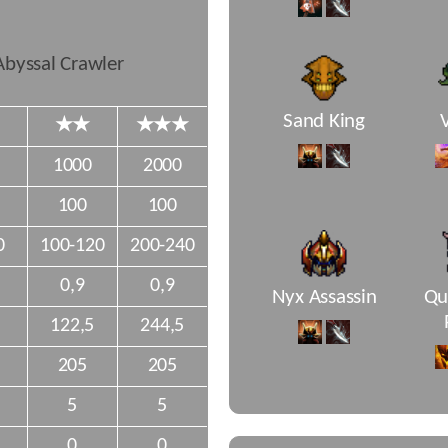
byssal Crawler
Sand King
★★
★★★
1000
2000
100
100
0
100-120
200-240
0,9
0,9
Nyx Assassin
Qu
122,5
244,5
205
205
5
5
0
0