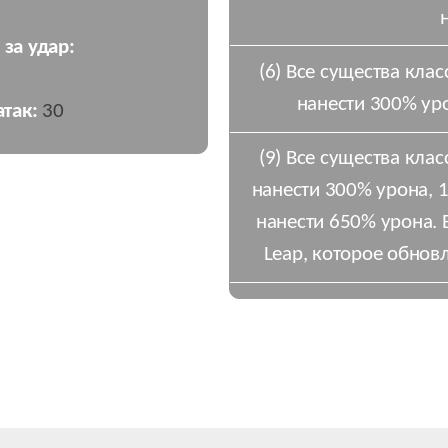
 за удар:
(6) Все существа кла
нанести 300% ур
так:
30
(9) Все существа кла
нанести 300% урона, 
нанести 650% урона. 
Leap, которое обновл