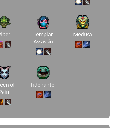
Viper
Templar
Medusa
Assassin
een of
Tidehunter
Pain