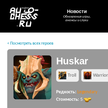
Новости
Обновления игры,
анонсы и слухи
< Посмотреть всех героев
Huskar
Troll
Warrior
Редкость:
Legendary
Стоимость:
5