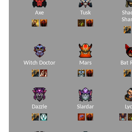
Axe
Tusk
Sha
Sha
Witch Doctor
Mars
Bat 
Dazzle
Slardar
Ly