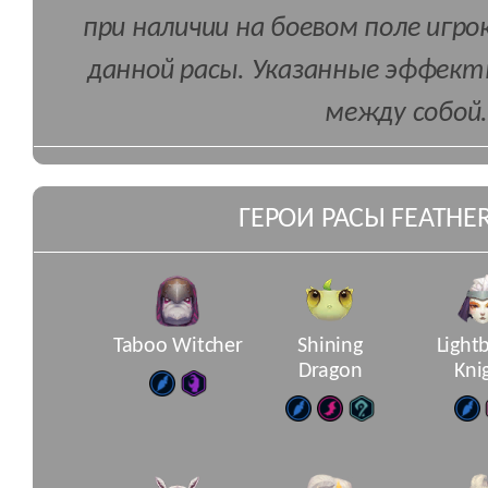
при наличии на боевом поле игро
данной расы. Указанные эффек
между собой.
ГЕРОИ РАСЫ FEATHER
Taboo Witcher
Shining
Light
Dragon
Kni