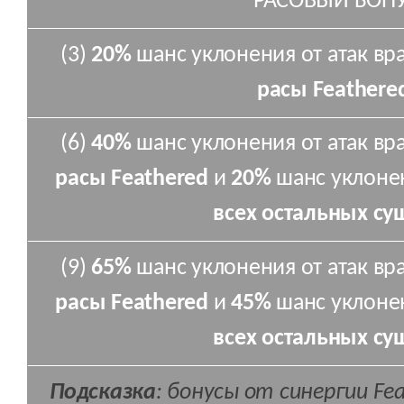
РАСОВЫЙ БОН
(3)
20%
шанс уклонения от атак вр
расы Feathere
(6)
40%
шанс уклонения от атак вр
расы Feathered
и
20%
шанс уклонен
всех остальных су
(9)
65%
шанс уклонения от атак вр
расы Feathered
и
45%
шанс уклонен
всех остальных су
Подсказка
: бонусы от синергии F