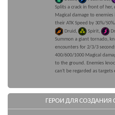
Splits a crack in front of he
Magical damage to enemies i
their ATK Speed by 30%/50%/
Druid
,
Spirit
,
D
Summon a giant tornado, kn
encounters for 2/3/3 second
400/600/1000 Magical damag
to the ground. Enemies kno
can't be regarded as targets 
ГЕРОИ ДЛЯ СОЗДАНИЯ 