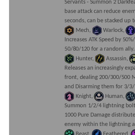
Servants - Summon 2 Darkfe
base attack can reduce enem
seconds, can be stacked up t
Mech
,
Warlock
,
Increases ATK Speed by 50%
50/80/120 for a random ally.
Hunter
,
Assassin
,
Releases an increasingly ex
front, dealing 200/300/500 
and Disarming them for 3/3/
Knight
,
Human
,
Summon 1/2/4 lightning bolts
1000 Pure Damage distribut
enemy within the lightning a
Beast
,
Feathered
,