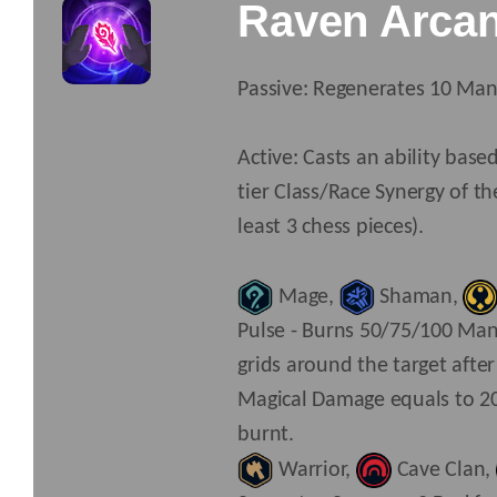
Raven Arca
Passive: Regenerates 10 Man
Active: Casts an ability base
tier Class/Race Synergy of t
least 3 chess pieces).
Mage
,
Shaman
,
Pulse - Burns 50/75/100 Man
grids around the target after
Magical Damage equals to 
burnt.
Warrior
,
Cave Clan
,