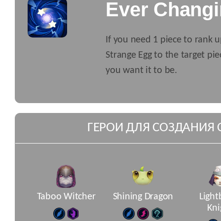
Ever Chang
If you need 1 piece to rank u
Strange Egg to the target pie
you want it to be.
ГЕРОИ ДЛЯ СОЗДАНИЯ 
Taboo Witcher
Shining Dragon
Light
Kni