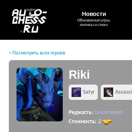
Новости
Обновления игры,
анонсы и слухи
< Посмотреть всех героев
Riki
Satyr
Assass
Редкость:
Uncommon
Стоимость:
2