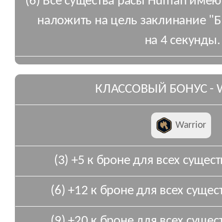
(6) Все существа расы Human имею
наложить на цель заклинание "Бе
на 4 секунды.
КЛАССОВЫЙ БОНУС - 
Warrior
(3) +5 к броне для всех сущест
(6) +12 к броне для всех сущест
(9) +20 к броне для всех сущест