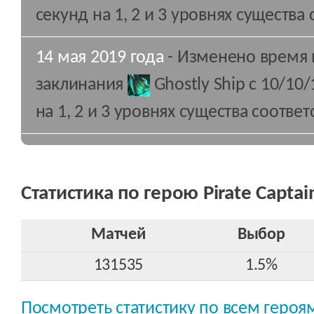
секунд на 1, 2 и 3 уровнях существа
14 мая 2019 года
- Изменено время 
заклинания
Ghostly Ship
c 10/10/
на 1, 2 и 3 уровнях существа соответ
Статистика по герою Pirate Captai
Матчей
Выбор
131535
1.5%
Посмотреть статистику по всем героя