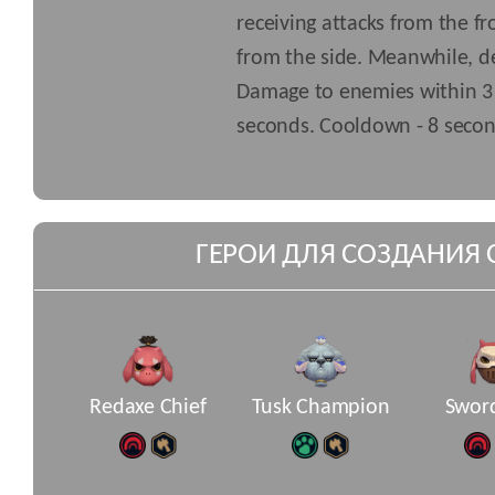
receiving attacks from the 
from the side. Meanwhile, d
Damage to enemies within 3 
seconds. Cooldown - 8 secon
ГЕРОИ ДЛЯ СОЗДАНИЯ 
Redaxe Chief
Tusk Champion
Swor