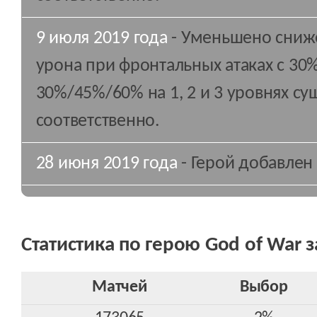
9 июля 2019 года
- Уменьшено сниж
урона при фронтальных атаках с 3
30%/45%/60% на 1, 2 и 3 уровнях су
соответственно.
28 июня 2019 года
- Герой добавлен 
Статистика по герою God of War з
Матчей
Выбор